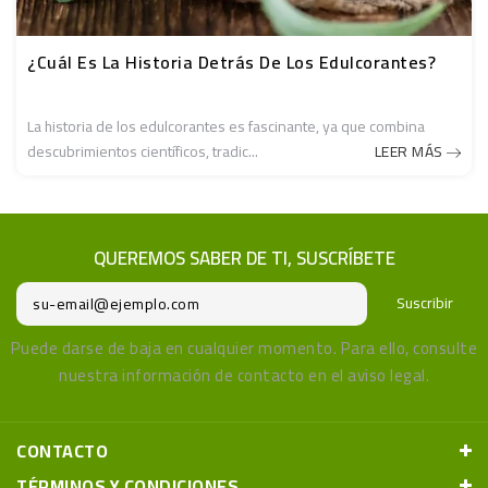
¿Cuál Es La Historia Detrás De Los Edulcorantes?
La historia de los edulcorantes es fascinante, ya que combina
descubrimientos científicos, tradic...
LEER MÁS
QUEREMOS SABER DE TI, SUSCRÍBETE
Suscribir
Puede darse de baja en cualquier momento. Para ello, consulte
nuestra información de contacto en el aviso legal.
CONTACTO
TÉRMINOS Y CONDICIONES