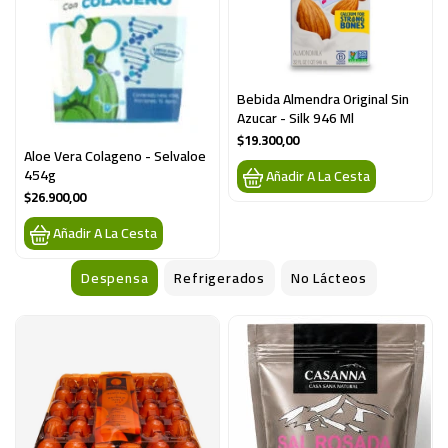
Bebida Almendra Original Sin 
Azucar - Silk 946 Ml
$19.300,00
Aloe Vera Colageno - Selvaloe 
454g
Añadir A La Cesta
$26.900,00
Añadir A La Cesta
Despensa
Refrigerados
No Lácteos