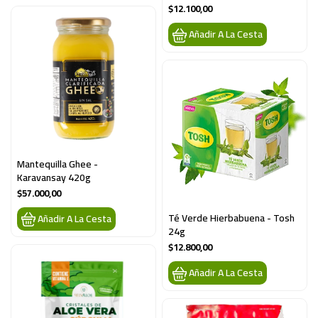
$12.100,00
Añadir A La Cesta
Mantequilla Ghee - 
Karavansay 420g
$57.000,00
Té Verde Hierbabuena - Tosh 
Añadir A La Cesta
24g
$12.800,00
Añadir A La Cesta